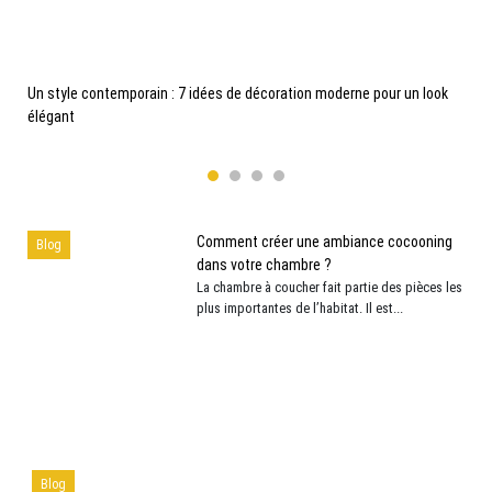
Blog
Blog
Un style contemporain : 7
Blog
Blog
Comment créer une
idées de décoration
Un style contemporain : 7 idées de décoration moderne pour un look
ambiance cocooning dans
Décoration authentique :
Comment entretenir un
moderne pour un look
élégant
osez le style naturel !
votre chambre ?
tapis d'Orient ?
élégant
Comment créer une ambiance cocooning
Blog
dans votre chambre ?
La chambre à coucher fait partie des pièces les
plus importantes de l’habitat. Il est...
Blog